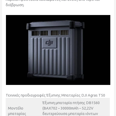
διάβρωση.
Τεχνικές προδιαγραφές Έξυπνης Μπαταρίας DJI Agras T50
Έξυπνη μπαταρία πτήσης DB1560
Μοντέλο
(BAX702 – 30000mAh – 52,22V
μπαταρίας
δευτερεύουσα μπαταρία ιόντων