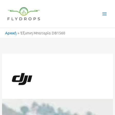
Μετάβαση
στο
περιεχόμενο
Αρχική
Έξυπνη Μπαταρία DB1560