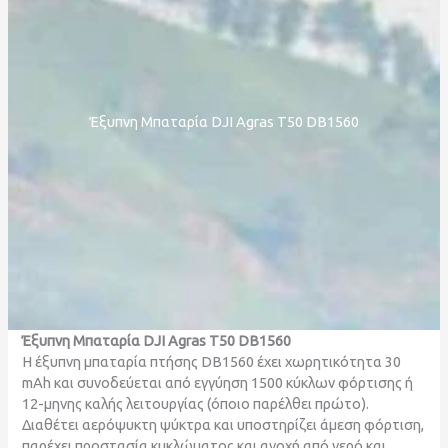
Έξυπνη Μπαταρία DJI Agras T50 DB1560
Έξυπνη Μπαταρία
DJI Agras T50 DB1560
Η έξυπνη μπαταρία πτήσης DB1560 έχει χωρητικότητα 30
mAh και συνοδεύεται από εγγύηση 1500 κύκλων φόρτισης ή
12-μηνης καλής λειτουργίας (όποιο παρέλθει πρώτο).
Διαθέτει αερόψυκτη ψύκτρα και υποστηρίζει άμεση φόρτιση,
παρέχει προστασία κυκλώματος και ανοχή από νερό και