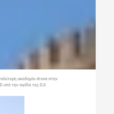
εγαλύτερη ακαδημία drone στην
 υπό την αιγίδα της DJI.