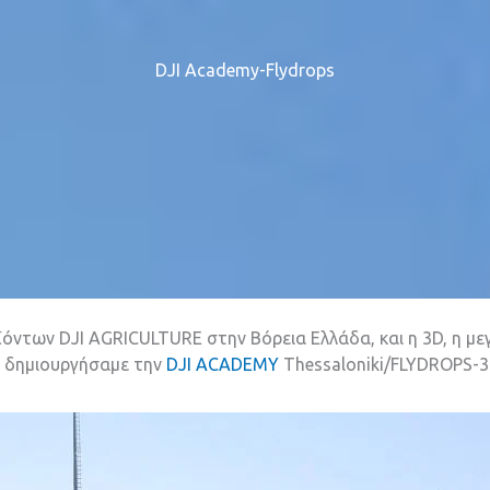
DJI Academy-Flydrops
όντων DJI AGRICULTURE στην Βόρεια Ελλάδα, και η 3D, η μ
ι δημιουργήσαμε την
DJI ACADEMY
Thessaloniki/FLYDROPS-3D