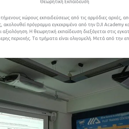
Θεωρητική Εκπαίδευση
οτήμενους χώρους εκπαιδεύσεως από τις αρμόδιες αρχές, απ
ρες, ακολουθεί πρόγραμμα εγκεκριμένο από την DJI Academy κ
ι αξιολόγηση. Η θεωρητική εκπαίδευση διεξάγεται στις εγκ
ερης περιοχής. Τα τμήματα είναι ολιγομελή. Μετά από την επ