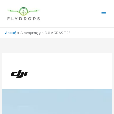
Μετάβαση
στο
περιεχόμενο
Αρχική
Διανομέας για DJI AGRAS T25