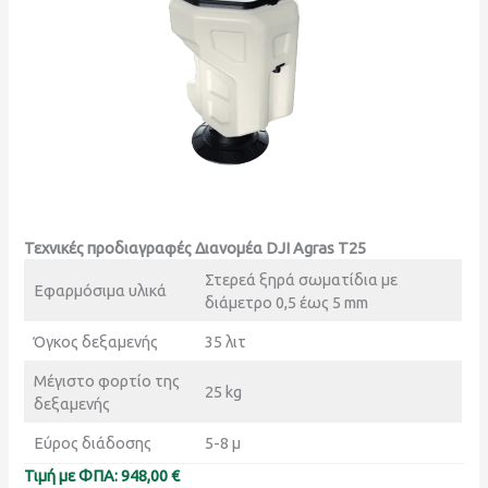
Τεχνικές προδιαγραφές Διανομέα DJI Agras T25
Στερεά ξηρά σωματίδια με
Εφαρμόσιμα υλικά
διάμετρο 0,5 έως 5 mm
Όγκος δεξαμενής
35 λιτ
Μέγιστο φορτίο της
25 kg
δεξαμενής
Εύρος διάδοσης
5-8 μ
Τιμή με ΦΠΑ: 948,00 €