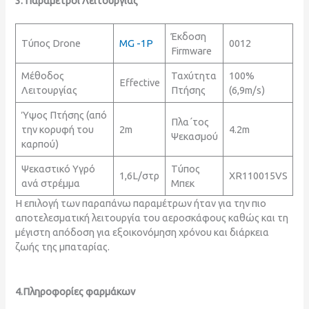
3. Παράμετροι Λειτουργίας
Έκδοση
Τύπος Drone
MG -1P
0012
Firmware
Μέθοδος
Ταχύτητα
100%
Effective
Λειτουργίας
Πτήσης
(6,9m/s)
Ύψος Πτήσης (από
Πλα΄τος
την κορυφή του
2m
4.2m
Ψεκασμού
καρπού)
Ψεκαστικό Υγρό
Τύπος
1,6L/στρ
XR110015VS
ανά στρέμμα
Μπεκ
Η επιλογή των παραπάνω παραμέτρων ήταν για την πιο
αποτελεσματική λειτουργία του αεροσκάφους καθώς και τη
μέγιστη απόδοση για εξοικονόμηση χρόνου και διάρκεια
ζωής της μπαταρίας.