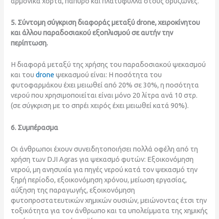
Butapro
Γαλακτωματοποιήσιμο
100g /
1 μπουκάλι/
550EC
συμπύκνωμα
liter,
στρέμματα
Solvent,
additive
enough
1000 g /
liter
Το Butapro 550EC είναι ένα ζιζανιοκτόνο μετά τη βλάστηση
που έχει ενδοσπερμική δράση (αποστράγγιση), εξαλείφει
αρμονικά χόρτα, πάπυρο και πλατύφυλλα στους ορυζώνες.
5. Σύντομη σύγκριση διαφοράς μεταξύ drone, χειροκίνητου
και άλλου παραδοσιακού εξοπλισμού σε αυτήν την
περίπτωση.
Η διαφορά μεταξύ της χρήσης του παραδοσιακού ψεκασμού
και του
drone
ψεκασμού είναι: Η ποσότητα του
φυτοφαρμάκου έχει μειωθεί από 20% σε 30%, η ποσότητα
νερού που χρησιμοποιείται είναι μόνο 20 λίτρα ανά 10 στρ.
(σε σύγκριση με το σπρέι χειρός έχει μειωθεί κατά 90%).