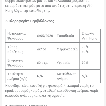
συμβατικών φυτών ρυζιού και κολλώδους ρυζιού που
εφαρμόστηκε πρόσφατα από αγρότες στην περιοχή Vinh
Hung λόγω της ευκολίας της.
2. Πληροφορίες Περιβάλλοντος
Ημερομηνία
Επαρχία
6/05/2020
Τοποθεσία
Ψεκασμού
Vinh Hung
o
Τύπος
25
C-
Δέλτα
Θερμοκρασία
o
Εδα΄φους
30
C
Επιφάνεια
60 στρ.
Υγρασία
70%
Ψεκασμού
Ταχύτητα
Κατεύθυνση
N/A
N/A
Ανέμου (m/s)
Ανέμου
Η συνθήκη είναι ευνοϊκή για ψεκασμό. Ψεκασμοί νωρίς το
πρωί, δροσερός καιρός, σταθερή κατεύθυνση ανέμου, χωρίς
ισχυρούς ανέμους και σχετική υγρασία.