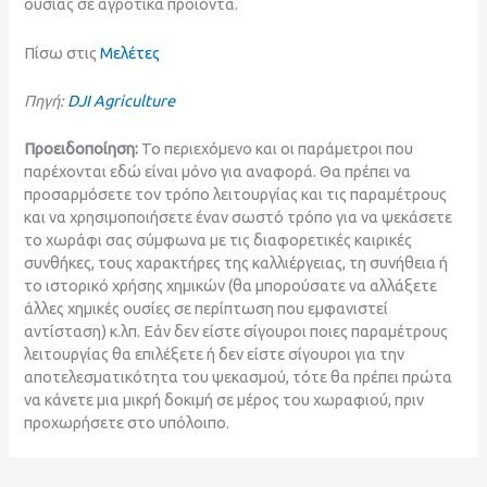
6. Συμπέρασμα
Οι άνθρωποι έχουν συνειδητοποιήσει πολλά οφέλη από τη
χρήση των DJI Agras για ψεκασμό φυτών: Εξοικονόμηση
νερού, μη ανησυχία για πηγές νερού κατά τον ψεκασμό την
ξηρή περίοδο, εξοικονόμηση χρόνου, μείωση εργασίας,
αύξηση της παραγωγής, εξοικονόμηση
φυτοπροστατευτικών χημικών ουσιών, μειώνοντας έτσι την
τοξικότητα για τον άνθρωπο και τα υπολείμματα της χημικής
ουσίας σε αγροτικά προϊόντα.
Πίσω στις
Μελέτες
Πηγή:
DJI Agriculture
Προειδοποίηση:
Το περιεχόμενο και οι παράμετροι που
παρέχονται εδώ είναι μόνο για αναφορά. Θα πρέπει να
προσαρμόσετε τον τρόπο λειτουργίας και τις παραμέτρους
και να χρησιμοποιήσετε έναν σωστό τρόπο για να ψεκάσετε
το χωράφι σας σύμφωνα με τις διαφορετικές καιρικές
συνθήκες, τους χαρακτήρες της καλλιέργειας, τη συνήθεια ή