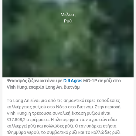
Μελέτη
Ρύζι
Ψεκασμός
ζιζανιοκτόνο
υ με
DJI Agras
MG-1P σε ρύζι στο
Vinh Hung, επαρχία Long An, Βιετνάμ
Το Long An είναι μια από τις σημαντικότερες τοποθεσίες
καλλιέργειας ρυζιού στο Νότο στο Βιετνάμ. Στην περιοχή
Vinh Hung, η τρέχουσα συνολική έκταση ρυζιού είναι
337.808,2 στρέμματα. Η πλειοψηφία των αγροτών εδώ
καλλιεργεί ρύζι και κολλώδες ρύζι. Όταν υπάρχει ετήσια
πλημμύρα νερού, το συμβατικό ρύζι και το κολλώδες ρύζι