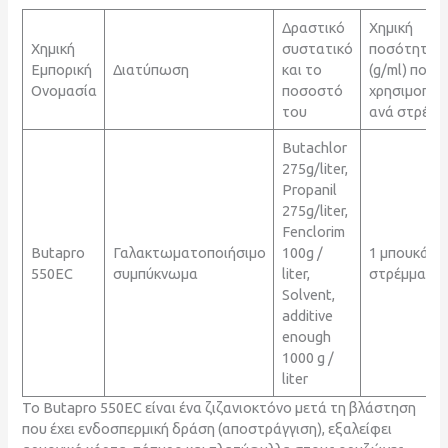
4.Πληροφορίες φαρμάκων
Δραστικό
Χημική
Χημική
συστατικό
ποσότητα
Εμπορική
Διατύπωση
και το
(g/ml) που
Ονομασία
ποσοστό
χρησιμοποιε
του
ανά στρέμμ
Butachlor
275g/liter,
Propanil
275g/liter,
Fenclorim