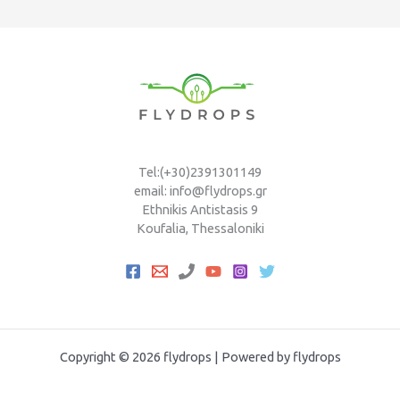
το ιστορικό χρήσης χημικών (θα μπορούσατε να αλλάξετε
άλλες χημικές ουσίες σε περίπτωση που εμφανιστεί
αντίσταση) κ.λπ. Εάν δεν είστε σίγουροι ποιες παραμέτρους
λειτουργίας θα επιλέξετε ή δεν είστε σίγουροι για την
αποτελεσματικότητα του ψεκασμού, τότε θα πρέπει πρώτα
να κάνετε μια μικρή δοκιμή σε μέρος του χωραφιού, πριν
προχωρήσετε στο υπόλοιπο.
Tel:(+30)2391301149
email: info@flydrops.gr
Ethnikis Antistasis 9