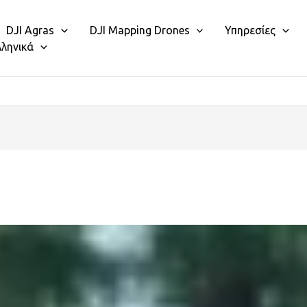
DJI Agras
DJI Mapping Drones
Υπηρεσίες
λληνικά