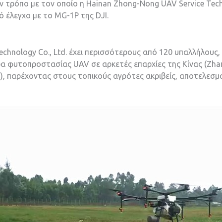
ν τρόπο με τον οποίο η Hainan Zhong-Nong UAV Service Tech
πό έλεγχο με το MG-1P της DJI.
chnology Co., Ltd. έχει περισσότερους από 120 υπαλλήλους,
ρα φυτοπροστασίας UAV σε αρκετές επαρχίες της Κίνας (Zha
ai), παρέχοντας στους τοπικούς αγρότες ακριβείς, αποτελεσ