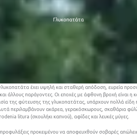
Γλυκοπατάτα
γλυκοπατάτα έχει υψηλή και σταθερή απόδοση, ευρεία προσ
και άλλους παράγοντες. Οι εποχές με άφθονη βροχή είναι η 
σία της φύτευσης της γλυκοπατάτας, υπάρχουν πολλά είδη π
α. Αυτά περιλαμβάνουν ακάρεα, γερακόσκωρους, σκαθάρια φύ
odenia litura (σκουλήκι καπνού), αφίδες και λευκές μύγες.
 προφυλάξεις προκειμένου να αποφευχθούν σοβαρές απώλειε