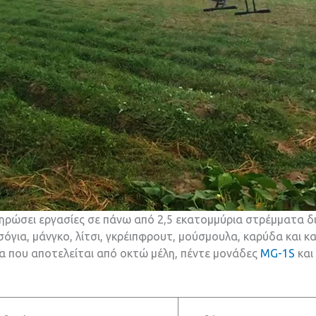
κληρώσει εργασίες σε πάνω από 2,5 εκατομμύρια στρέμματα 
σόγια, μάνγκο, λίτσι, γκρέιπφρουτ, μούσμουλα, καρύδα και κ
α που αποτελείται από οκτώ μέλη, πέντε μονάδες
MG-1S
και