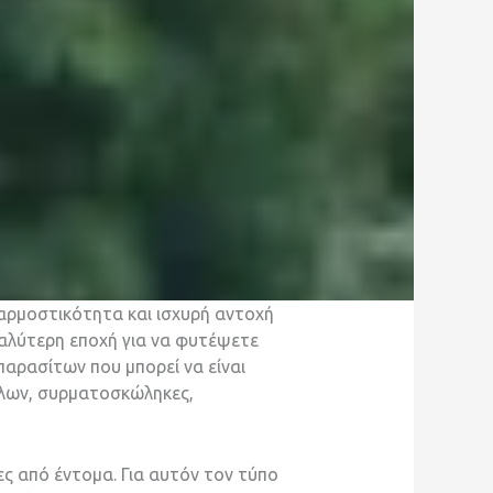
αρμοστικότητα και ισχυρή αντοχή
καλύτερη εποχή για να φυτέψετε
αρασίτων που μπορεί να είναι
λλων, συρματοσκώληκες,
ς από έντομα. Για αυτόν τον τύπο