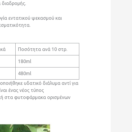
 διαδρομής.
ργία εντατικού ψεκασμού και
λεσματικότητα.
ικά
Ποσότητα ανά 10 στρ.
180ml
480ml
ποιήθηκε υδατικό διάλυμα αντί για
ίναι ένας νέος τύπος
τοχή στα φυτοφάρμακα ορισμένων