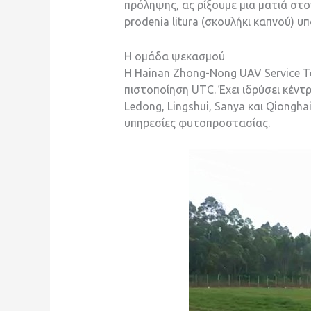
πρόληψης, ας ρίξουμε μια ματιά στο
prodenia litura (σκουλήκι καπνού) υ
Η ομάδα ψεκασμού
Η Hainan Zhong-Nong UAV Service Te
πιστοποίηση UTC. Έχει ιδρύσει κέντ
Ledong, Lingshui, Sanya και Qiongh
υπηρεσίες φυτοπροστασίας.