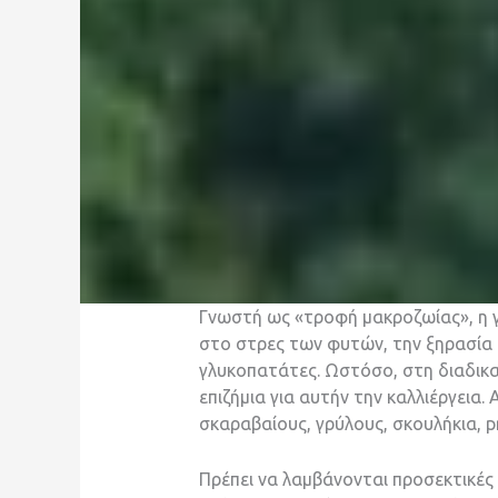
Γνωστή ως «τροφή μακροζωίας», η 
στο στρες των φυτών, την ξηρασία 
γλυκοπατάτες. Ωστόσο, στη διαδικα
επιζήμια για αυτήν την καλλιέργει
σκαραβαίους, γρύλους, σκουλήκια, pr
Πρέπει να λαμβάνονται προσεκτικές