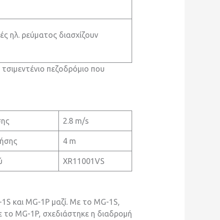
ές ηλ. ρεύματος διασχίζουν
 τσιμεντένιο πεζοδρόμιο που
σης
2.8 m/s
ήσης
4 m
ύ
XR11001VS
1S και MG-1P μαζί. Με το MG-1S,
 το MG-1P, σχεδιάστηκε η διαδρομή