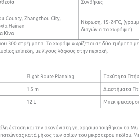
οθεσία
Συνθήκες
ou County, Zhangzhou City,
Νέφωση, 15-24°C, (γραμμ
χία Hainan
διαγώνια τα χωράφια)
α Κίνα
ίπου 300 στρέμματα. Το χωράφι χωρίζεται σε δύο τμήματα με
υρίως επίπεδη, με λίγους λόφους στην περιοχή.
Flight Route Planning
Ταχύτητα Πτή
1.5 m
Διαστήματα Πτ
12 L
Μπεκ ψεκασμο
1
λη έκταση και την ακανόνιστη γη, χρησιμοποιήθηκαν τα MG-
πατώντας κατά μήκος των ορίων του μικρότερου πεδίου. Με