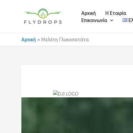
Μετάβαση
στο
Αρχική
Η Εταιρία
περιεχόμενο
Επικοινωνία
Ε
Αρχική
Μελέτη Γλυκοπατάτα