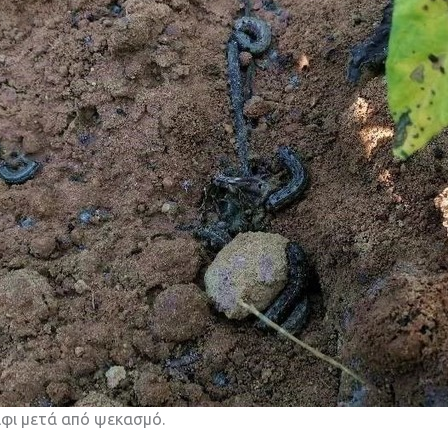
φι μετά από ψεκασμό.