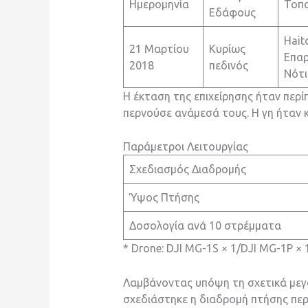
Ημερομηνία
Τοπ
Εδάφους
Hait
21 Μαρτίου
Κυρίως
Επαρ
2018
πεδινός
Νότι
Η έκταση της επιχείρησης ήταν περ
περνούσε ανάμεσά τους. Η γη ήταν κ
Παράμετροι Λειτουργίας
Σχεδιασμός Διαδρομής
Ύψος Πτήσης
Δοσολογία ανά 10 στρέμματα
* Drone: DJI MG-1S × 1/DJI MG-1P × 
Λαμβάνοντας υπόψη τη σχετικά μεγά
σχεδιάστηκε η διαδρομή πτήσης περ